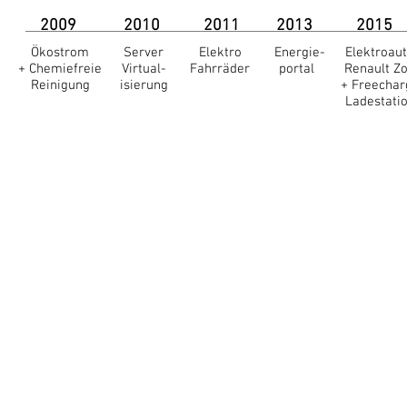
2009
2010
2011
2013
2015
Ökostrom
Server
Elektro
Energie-
Elektroau
+ Chemiefreie
Virtual-
Fahrräder
portal
Renault Z
Reinigung
isierung
+ Freechar
Ladestati