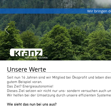
Wir bringen 
Home
Home
Üb
Üb
Unsere Werte
Seit nun 16 Jahren sind wir Mitglied bei Ökoprofit und leben di
gutem Beispiel voran.
Das Ziel? Energieautonomie!
Dieses Ziel setzen wir nicht nur uns- sondern versuchen auch 
Wir helfen bei der Umsetzung durch unsere effizienten Systeme 
Wie sieht das nun bei uns aus?