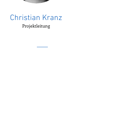
Christian Kranz
Projektleitung
Kranz luft-klima-technik gmbh
| Wiesenstraße 35 | A-6837 Weile
Impressum