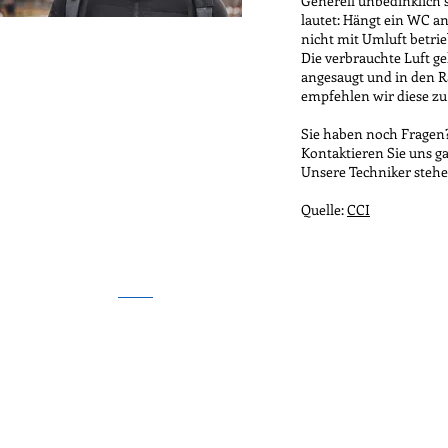
Generell unbedinklich 
lautet: Hängt ein WC an
nicht mit Umluft betrie
Die verbrauchte Luft g
angesaugt und in den R
empfehlen wir diese zu 
Sie haben noch Fragen
Kontaktieren Sie uns ga
Unsere Techniker stehe
Quelle:
CCI
Kranz luft-klima-technik gmbh
| Wiesenstraße 35 | A-6837 Weile
Impressum